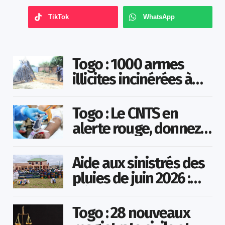
TikTok
WhatsApp
Togo : 1000 armes
illicites incinérées à
Agoè-Nyivé
Togo : Le CNTS en
alerte rouge, donnez
votre sang pour
sauver des vies !
Aide aux sinistrés des
pluies de juin 2026 :
Démarrage officiel
des opérations à
Togo : 28 nouveaux
Kotokoli-zongo