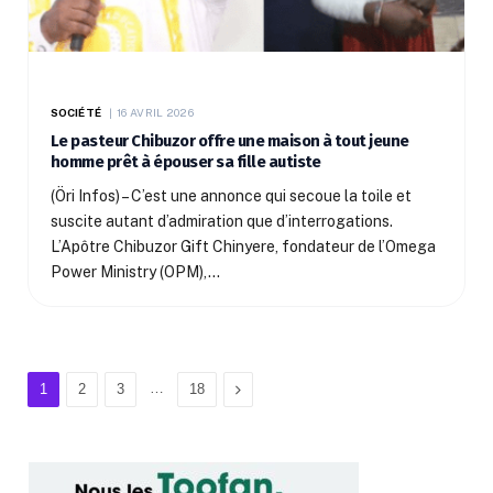
SOCIÉTÉ
16 AVRIL 2026
Le pasteur Chibuzor offre une maison à tout jeune
homme prêt à épouser sa fille autiste
(Öri Infos) – C’est une annonce qui secoue la toile et
suscite autant d’admiration que d’interrogations.
L’Apôtre Chibuzor Gift Chinyere, fondateur de l’Omega
Power Ministry (OPM),…
…
Next
1
2
3
18