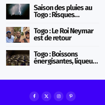
mairie qu’il surveillait
Saison des pluies au
Togo : Risques
d’inondations accrus
dans le nord
Togo : Le Roi Neymar
est de retour
Togo : Boissons
énergisantes, liqueurs
frelatées et le dopage
médicamenteux visés
par le Ministère
Facebook
X
Instagram
Pinterest
(Twitter)