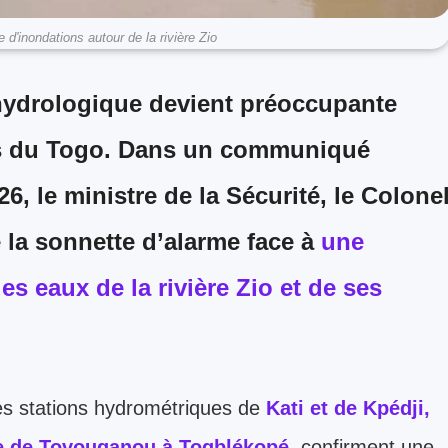
d'inondations autour de la rivière Zio
hydrologique devient préoccupante
tés du Togo. Dans un communiqué
26, le ministre de la Sécurité, le
Colone
re la sonnette d’alarme face à
une
s eaux de la rivière Zio et de ses
es stations hydrométriques de
Kati
et de
Kpédji
,
e de
Tovouganou à Togblékopé
, confirment une