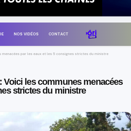
DE
NOS VIDÉOS
CONTACT
 menacées par les eaux et les 5 consignes strictes du ministre
o : Voici les communes menacées
nes strictes du ministre