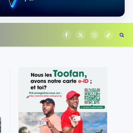
Facebook
X
Instagram
TikTok
(Twitter)