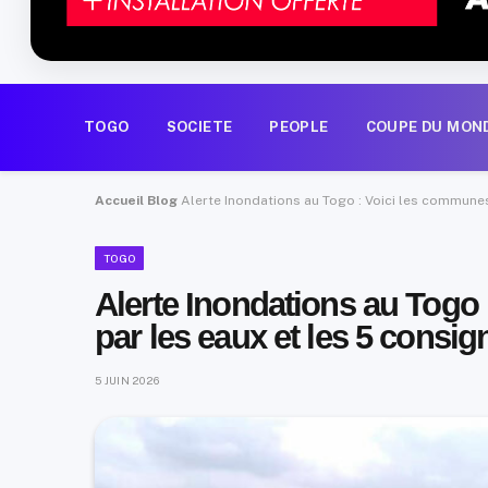
TOGO
SOCIETE
PEOPLE
COUPE DU MON
Accueil
Blog
Alerte Inondations au Togo : Voici les communes
TOGO
Alerte Inondations au Tog
par les eaux et les 5 consig
5 JUIN 2026