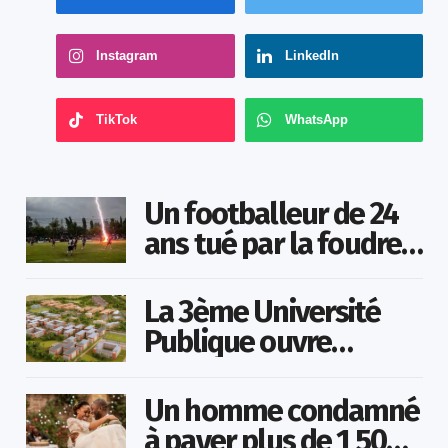
Instagram
LinkedIn
TikTok
WhatsApp
Un footballeur de 24
ans tué par la foudre
en plein match
La 3ème Université
Publique ouvre
bientôt au Togo
Un homme condamné
à payer plus de 1 500