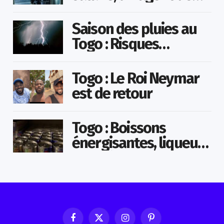
sécurité cambriole la
mairie qu’il surveillait
Saison des pluies au
Togo : Risques
d’inondations accrus
dans le nord
Togo : Le Roi Neymar
est de retour
Togo : Boissons
énergisantes, liqueurs
frelatées et le dopage
médicamenteux visés
par le Ministère
Facebook
X
Instagram
Pinterest