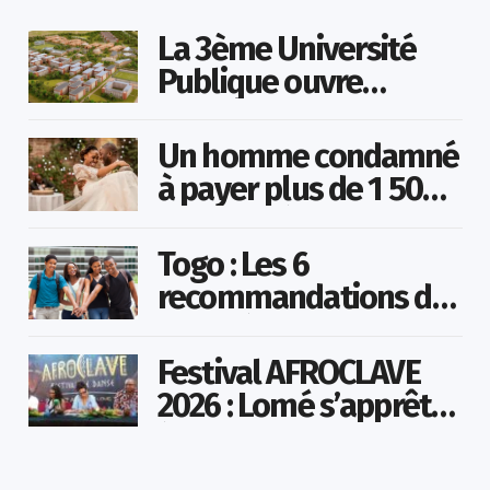
La 3ème Université
Publique ouvre
bientôt au Togo
Un homme condamné
à payer plus de 1 500
000 FCFA à sa
maîtresse pour lui
Togo : Les 6
avoir promis de la
recommandations du
marier
ministère pour une vie
saine chez la jeunesse
Festival AFROCLAVE
2026 : Lomé s’apprête
à faire danser la
diaspora africaine