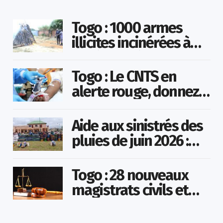
Togo : 1000 armes
illicites incinérées à
Agoè-Nyivé
Togo : Le CNTS en
alerte rouge, donnez
votre sang pour
sauver des vies !
Aide aux sinistrés des
pluies de juin 2026 :
Démarrage officiel
des opérations à
Togo : 28 nouveaux
Kotokoli-zongo
magistrats civils et
militaires nommés