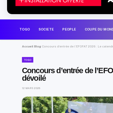
TOGO
SOCIETE
PEOPLE
COUPE DU MON
Accueil
Blog
Concours d’entrée de l’EFOFAT 2026 : Le calendri
TOGO
Concours d’entrée de l’EFOF
dévoilé
12 MARS 2026