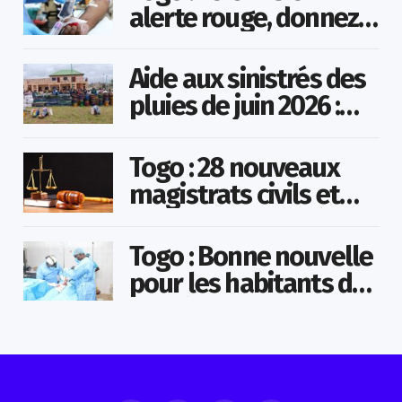
alerte rouge, donnez
votre sang pour
sauver des vies !
Aide aux sinistrés des
pluies de juin 2026 :
Démarrage officiel
des opérations à
Togo : 28 nouveaux
Kotokoli-zongo
magistrats civils et
militaires nommés
Togo : Bonne nouvelle
pour les habitants de
la préfecture de Vo