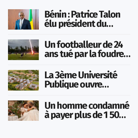
Bénin : Patrice Talon
élu président du
Sénat
Un footballeur de 24
ans tué par la foudre
en plein match
La 3ème Université
Publique ouvre
bientôt au Togo
Un homme condamné
à payer plus de 1 500
000 FCFA à sa
maîtresse pour lui