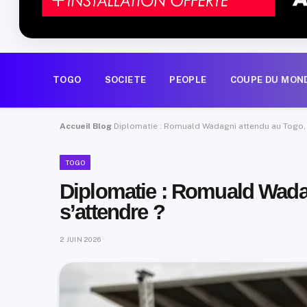
TOGO
SOCIETE
PEOPLE
COUPE DU MON
Accueil
Blog
Diplomatie : Romuald Wadagni attendu au Togo, à
TOGO
Diplomatie : Romuald Wadag
s’attendre ?
2 JUIN 2026