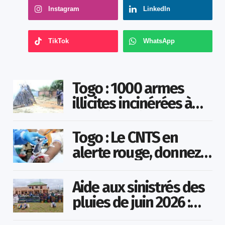
Instagram
LinkedIn
TikTok
WhatsApp
Togo : 1000 armes
illicites incinérées à
Agoè-Nyivé
Togo : Le CNTS en
alerte rouge, donnez
votre sang pour
sauver des vies !
Aide aux sinistrés des
pluies de juin 2026 :
Démarrage officiel