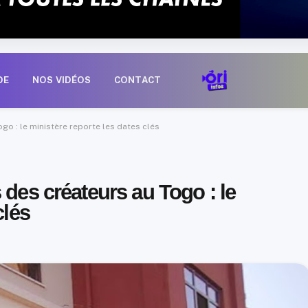
DE
NOS VIDÉOS
CONTACT
go : le ministère reporte les dates clés
 des créateurs au Togo : le
clés