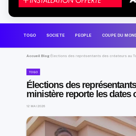
TOGO
SOCIETE
PEOPLE
COUPE DU MON
Accueil
Blog
Élections des représentants des créateurs au To
TOGO
Élections des représentants
ministère reporte les dates 
12 MAI 2026