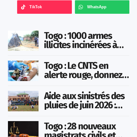
TikTok
WhatsApp
Togo : 1000 armes
illicites incinérées à
Agoè-Nyivé
Togo : Le CNTS en
alerte rouge, donnez
votre sang pour
sauver des vies !
Aide aux sinistrés des
pluies de juin 2026 :
Démarrage officiel
des opérations à
Togo : 28 nouveaux
Kotokoli-zongo
magistrats civils et