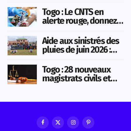
Agoè-Nyivé
Togo : Le CNTS en
alerte rouge, donnez
votre sang pour
sauver des vies !
Aide aux sinistrés des
pluies de juin 2026 :
Démarrage officiel
des opérations à
Togo : 28 nouveaux
Kotokoli-zongo
magistrats civils et
militaires nommés
Facebook
X
Instagram
Pinterest
(Twitter)