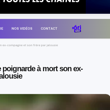
n ex-compagne et son frère par jalousie
 poignarde à mort son ex-
alousie