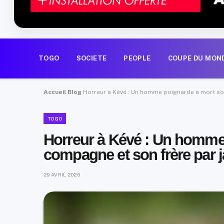
Accueil
Blog
Horreur à Kévé : Un homme poignarde à mort so
TOGO
Horreur à Kévé : Un homme
compagne et son frère par j
29 AVRIL 2026