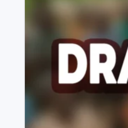
(Ö
ri Infos) –
La soirée du l
l’effroi au quartier Aŋɔ