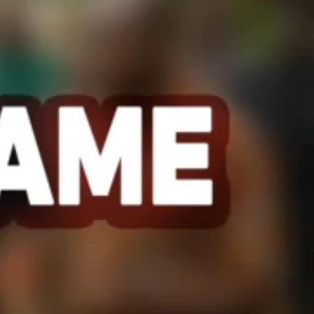
undi 27 avril 2026 restera marquée par
̃ve (Kévé). Un double meurtre d’une