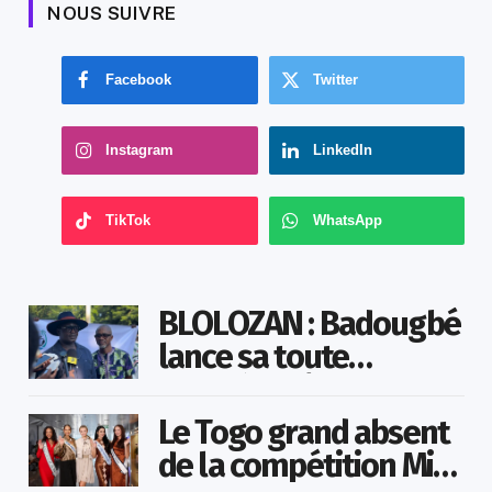
NOUS SUIVRE
Facebook
Twitter
Instagram
LinkedIn
TikTok
WhatsApp
BLOLOZAN : Badougbé
lance sa toute
première fête
identitaire
Le Togo grand absent
de la compétition Miss