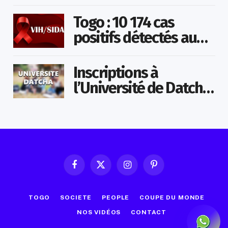
Monde 2026
Togo : 10 174 cas
positifs détectés au
VIH en 2025
Inscriptions à
l’Université de Datcha
: Le ministère rétablit
la vérité !
Facebook
X
Instagram
Pinterest
(Twitter)
TOGO
SOCIETE
PEOPLE
COUPE DU MONDE
NOS VIDÉOS
CONTACT