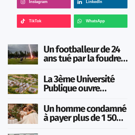
Instagram
LinkedIn
TikTok
WhatsApp
Un footballeur de 24
ans tué par la foudre
en plein match
La 3ème Université
Publique ouvre
bientôt au Togo
Un homme condamné
à payer plus de 1 500
000 FCFA à sa