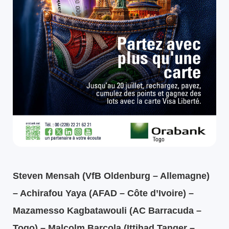
Steven Mensah (VfB Oldenburg – Allemagne)
– Achirafou Yaya (AFAD – Côte d’Ivoire) –
Mazamesso Kagbatawouli (AC Barracuda –
Togo) – Malcolm Barcola (Ittihad Tanger –