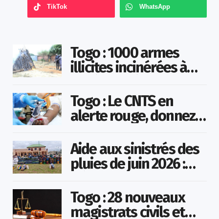
TikTok
WhatsApp
Togo : 1000 armes
illicites incinérées à
Agoè-Nyivé
Togo : Le CNTS en
alerte rouge, donnez
votre sang pour
sauver des vies !
Aide aux sinistrés des
pluies de juin 2026 :
Démarrage officiel
des opérations à
Togo : 28 nouveaux
Kotokoli-zongo
magistrats civils et