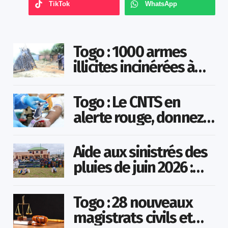
TikTok
WhatsApp
Togo : 1000 armes
illicites incinérées à
Agoè-Nyivé
Togo : Le CNTS en
alerte rouge, donnez
votre sang pour
sauver des vies !
Aide aux sinistrés des
pluies de juin 2026 :
Démarrage officiel
des opérations à
Togo : 28 nouveaux
Kotokoli-zongo
magistrats civils et