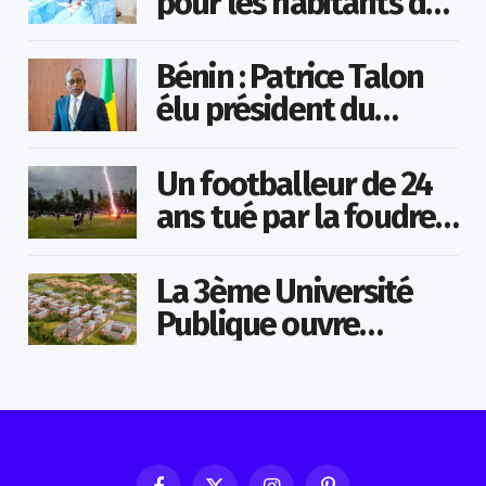
pour les habitants de
la préfecture de Vo
Bénin : Patrice Talon
élu président du
Sénat
Un footballeur de 24
ans tué par la foudre
en plein match
La 3ème Université
Publique ouvre
bientôt au Togo