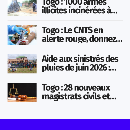
Togo : 1000 armes
illicites incinérées à
Agoè-Nyivé
Togo : Le CNTS en
alerte rouge, donnez
votre sang pour
sauver des vies !
Aide aux sinistrés des
pluies de juin 2026 :
Démarrage officiel
des opérations à
Togo : 28 nouveaux
Kotokoli-zongo
magistrats civils et
militaires nommés