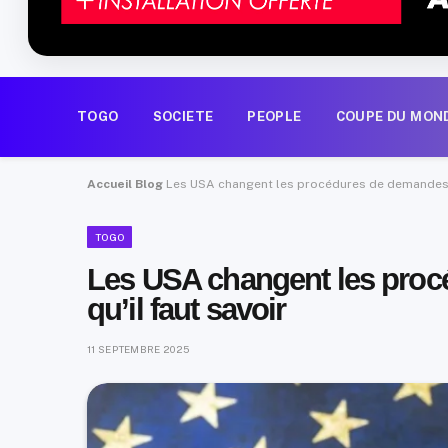
TOGO
SOCIETE
PEOPLE
COUPE DU MON
Accueil
Blog
Les USA changent les procédures de demandes de
TOGO
Les USA changent les proc
qu’il faut savoir
11 SEPTEMBRE 2025