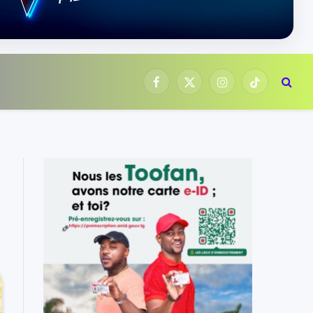
Facebook
X
Instagram
TikTok
(Twitter)