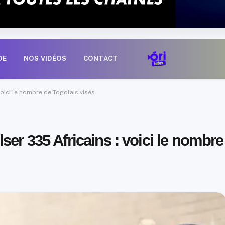
DE
NOS VIDÉOS
CONTACT
voici le nombre de Togolais visés
ser 335 Africains : voici le nombre