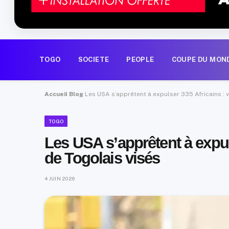
TOGO
SOCIETE
PEOPLE
COUPE DU MON
Accueil
Blog
Les USA s’apprêtent à expulser 335 Africains : 
TOGO
Les USA s’apprêtent à expul
de Togolais visés
4 JUIN 2026