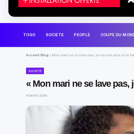
TOGO
SOCIETE
PEOPLE
COUPE DU MON
Accueil
Blog
« Mon mari ne se lave pas, je n’arrive plus à lui fa
SOCIÉTÉ
« Mon mari ne se lave pas, je
16 MARS 2026