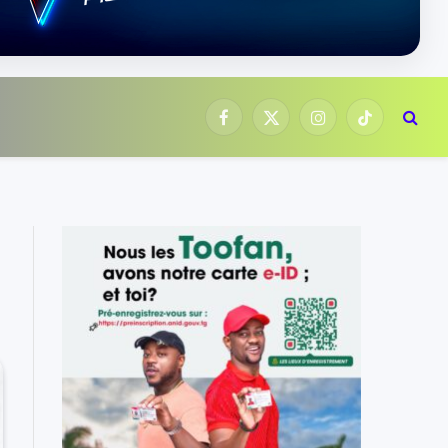
Facebook
X
Instagram
TikTok
(Twitter)