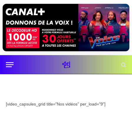
[video_capsules_grid title="Nos vidéos" per_load="9"]