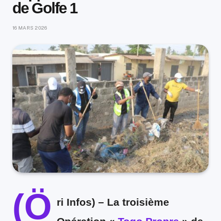
de Golfe 1
16 MARS 2026
(Ö
ri Infos)
– La troisième