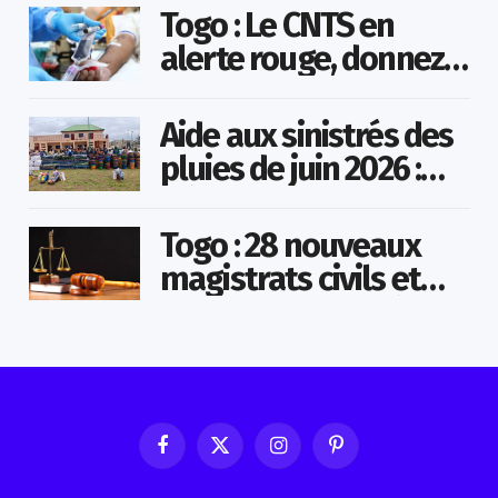
Togo : Le CNTS en
alerte rouge, donnez
votre sang pour
sauver des vies !
Aide aux sinistrés des
pluies de juin 2026 :
Démarrage officiel
des opérations à
Togo : 28 nouveaux
Kotokoli-zongo
magistrats civils et
militaires nommés
Facebook
X
Instagram
Pinterest
(Twitter)