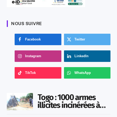
NOUS SUIVRE
Facebook
Twitter
Instagram
LinkedIn
TikTok
WhatsApp
Togo : 1000 armes
illicites incinérées à
Agoè-Nyivé