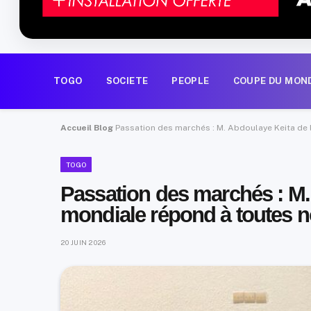
TOGO
SOCIETE
PEOPLE
COUPE DU MON
Accueil
Blog
Passation des marchés : M. Abdoulaye Keita de
TOGO
Passation des marchés : M.
mondiale répond à toutes n
20 JUIN 2026