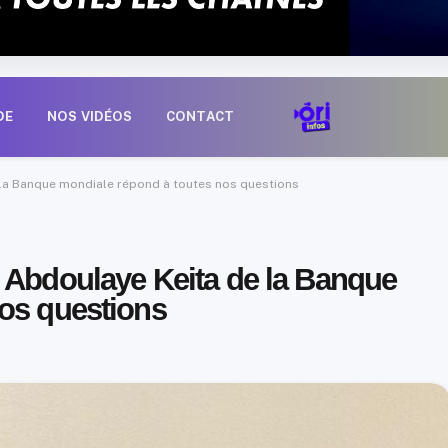
DE
NOS VIDÉOS
CONTACT
 la Banque mondiale répond à toutes nos questions
 Abdoulaye Keita de la Banque
os questions