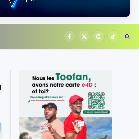
Facebook
X
Instagram
TikTok
(Twitter)
n