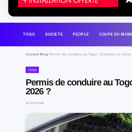
TOGO
SOCIETE
PEOPLE
COUPE DU MON
Accueil
Blog
Permis de conduire au Togo : Combien ça coûte 
TOGO
Permis de conduire au Togo
2026 ?
16 JUIN 2026