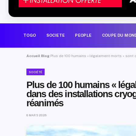
TOGO
SOCIETE
PEOPLE
COUPE DU MON
Accueil
Blog
Plus de 100 humains « légalement morts » sont 
SOCIÉTÉ
Plus de 100 humains « léga
dans des installations cryo
réanimés
6 MARS 2026