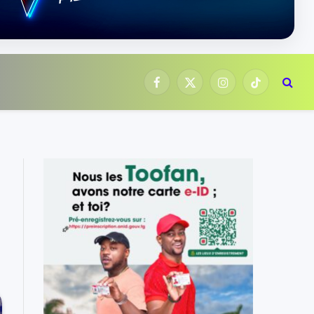
Facebook
X
Instagram
TikTok
(Twitter)