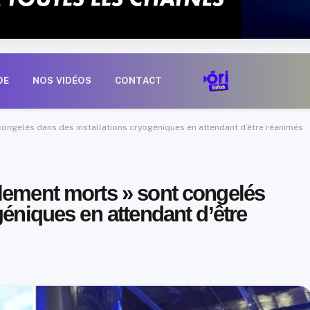
DE
NOS VIDÉOS
CONTACT
congelés dans des installations cryogéniques en attendant d’être réanimés
lement morts » sont congelés
géniques en attendant d’être