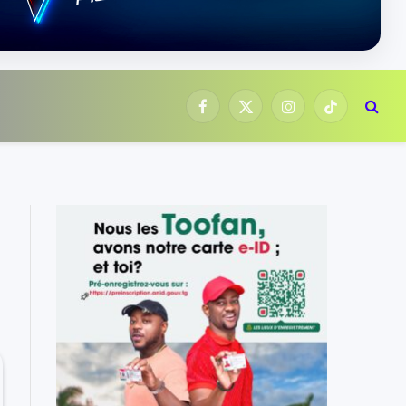
Facebook
X
Instagram
TikTok
(Twitter)