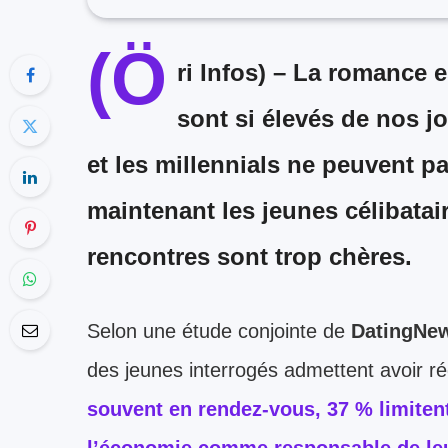
(Ö
ri Infos) –
La romance es
sont si élevés de nos j
et les millennials ne peuvent p
maintenant les jeunes célibatai
rencontres sont trop chères.
Selon une étude conjointe de
DatingNe
des jeunes interrogés admettent avoir ré
souvent en rendez-vous
,
37 % limiten
l’économie
comme responsable de leur