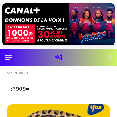
Accueil
*909#
:
*909#