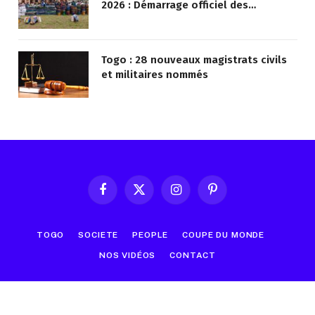
2026 : Démarrage officiel des
opérations à Kotokoli-zongo
Togo : 28 nouveaux magistrats civils
et militaires nommés
Facebook
X
Instagram
Pinterest
(Twitter)
TOGO
SOCIETE
PEOPLE
COUPE DU MONDE
NOS VIDÉOS
CONTACT