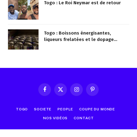
Togo : Le Roi Neymar est de retour
Togo : Boissons énergisantes,
liqueurs frelatées et le dopage
médicamenteux visés par le Ministère
Facebook
X
Instagram
Pinterest
(Twitter)
TOGO
SOCIETE
PEOPLE
COUPE DU MONDE
NOS VIDÉOS
CONTACT