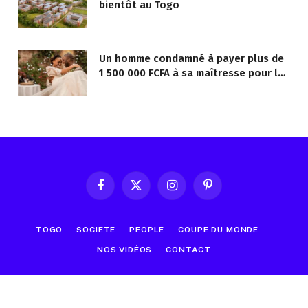
bientôt au Togo
Un homme condamné à payer plus de
1 500 000 FCFA à sa maîtresse pour lui
avoir promis de la marier
Facebook
X
Instagram
Pinterest
(Twitter)
TOGO
SOCIETE
PEOPLE
COUPE DU MONDE
NOS VIDÉOS
CONTACT