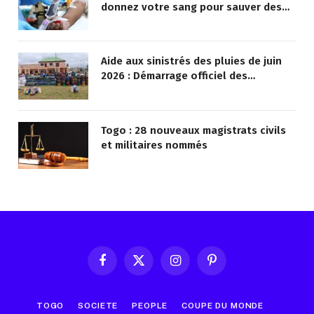
donnez votre sang pour sauver des
vies !
Aide aux sinistrés des pluies de juin
2026 : Démarrage officiel des
opérations à Kotokoli-zongo
Togo : 28 nouveaux magistrats civils
et militaires nommés
Facebook
X
Instagram
Pinterest
(Twitter)
TOGO
SOCIETE
PEOPLE
COUPE DU MONDE