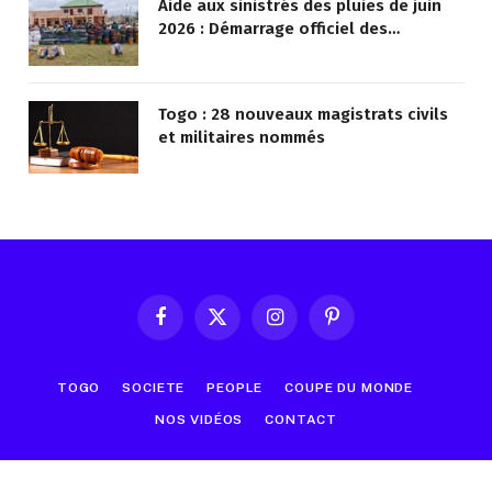
Aide aux sinistrés des pluies de juin
2026 : Démarrage officiel des
opérations à Kotokoli-zongo
Togo : 28 nouveaux magistrats civils
et militaires nommés
Facebook
X
Instagram
Pinterest
(Twitter)
TOGO
SOCIETE
PEOPLE
COUPE DU MONDE
NOS VIDÉOS
CONTACT