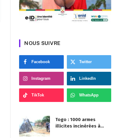
NOUS SUIVRE
Facebook
Twitter
Instagram
LinkedIn
TikTok
WhatsApp
Togo : 1000 armes
illicites incinérées à
Agoè-Nyivé