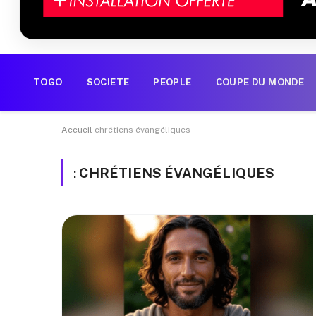
TOGO
SOCIETE
PEOPLE
COUPE DU MONDE
Accueil
chrétiens évangéliques
:
CHRÉTIENS ÉVANGÉLIQUES