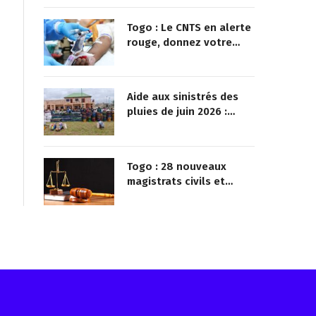
Togo : Le CNTS en alerte
rouge, donnez votre
sang pour sauver des
vies !
Aide aux sinistrés des
pluies de juin 2026 :
Démarrage officiel des
opérations à Kotokoli-
zongo
Togo : 28 nouveaux
magistrats civils et
militaires nommés
Reçois les infos avant tout le monde