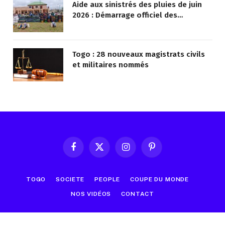
Aide aux sinistrés des pluies de juin
2026 : Démarrage officiel des
opérations à Kotokoli-zongo
Togo : 28 nouveaux magistrats civils
et militaires nommés
Facebook
X
Instagram
Pinterest
(Twitter)
TOGO
SOCIETE
PEOPLE
COUPE DU MONDE
NOS VIDÉOS
CONTACT