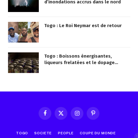
d’inondations accrus dans le nord
Togo : Le Roi Neymar est de retour
Togo : Boissons énergisantes,
liqueurs frelatées et le dopage
médicamenteux visés par le Ministère
Facebook
X
Instagram
Pinterest
(Twitter)
TOGO
SOCIETE
PEOPLE
COUPE DU MONDE