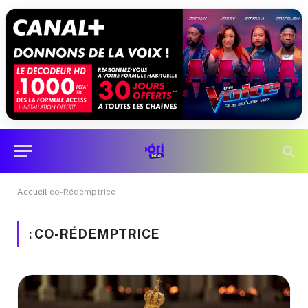
Accueil
co-Rédemptrice
:
CO-RÉDEMPTRICE