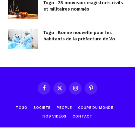
Togo : 28 nouveaux magistrats civils
et militaires nommés
Togo : Bonne nouvelle pour les
habitants de la préfecture de Vo
Facebook
X
Instagram
Pinterest
(Twitter)
TOGO
SOCIETE
PEOPLE
COUPE DU MONDE
NOS VIDÉOS
CONTACT