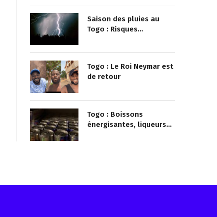
mairie qu’il surveillait
Saison des pluies au
Togo : Risques
d’inondations accrus
dans le nord
Togo : Le Roi Neymar est
de retour
Togo : Boissons
énergisantes, liqueurs
frelatées et le dopage
médicamenteux visés
par le Ministère
Reçois les infos avant tout le monde