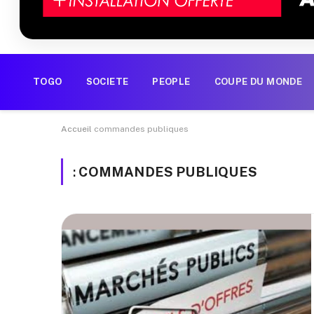
TOGO
SOCIETE
PEOPLE
COUPE DU MONDE
Accueil
commandes publiques
:
COMMANDES PUBLIQUES