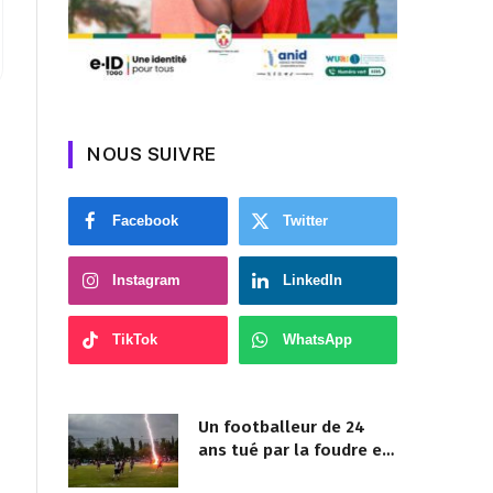
NOUS SUIVRE
Facebook
Twitter
Instagram
LinkedIn
TikTok
WhatsApp
Un footballeur de 24
ans tué par la foudre en
plein match