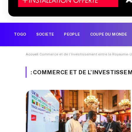
TOGO
SOCIETE
PEOPLE
COUPE DU MONDE
Accueil
Commerce et de l’Investissement entre le Royaume-U
:
COMMERCE ET DE L’INVESTISSE