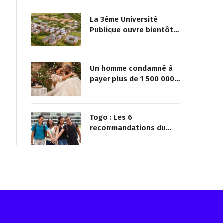
La 3ème Université
Publique ouvre bientôt
au Togo
Un homme condamné à
payer plus de 1 500 000
FCFA à sa maîtresse pour
lui avoir promis de la
marier
Togo : Les 6
recommandations du
ministère pour une vie
saine chez la jeunesse
Reçois les infos avant tout le monde