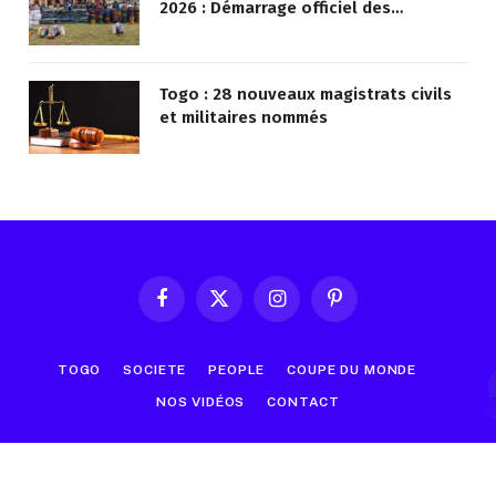
2026 : Démarrage officiel des
opérations à Kotokoli-zongo
Togo : 28 nouveaux magistrats civils
et militaires nommés
Facebook
X
Instagram
Pinterest
(Twitter)
TOGO
SOCIETE
PEOPLE
COUPE DU MONDE
NOS VIDÉOS
CONTACT