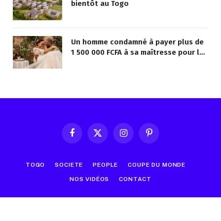
bientôt au Togo
Un homme condamné à payer plus de
1 500 000 FCFA à sa maîtresse pour lui
avoir promis de la marier
Facebook
X
Instagram
Pinterest
(Twitter)
TOGO
SOCIETE
PEOPLE
COUPE DU MONDE
NOS VIDÉOS
CONTACT