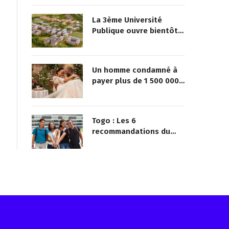
La 3ème Université
Publique ouvre bientôt
au Togo
Un homme condamné à
payer plus de 1 500 000
FCFA à sa maîtresse pour
lui avoir promis de la
marier
Togo : Les 6
recommandations du
ministère pour une vie
saine chez la jeunesse
Reçois les infos avant tout le monde