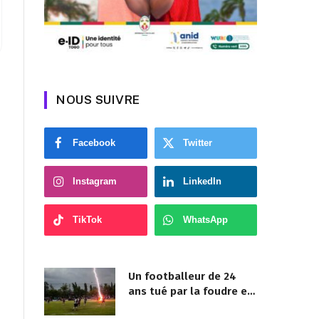
NOUS SUIVRE
Facebook
Twitter
Instagram
LinkedIn
TikTok
WhatsApp
Un footballeur de 24
ans tué par la foudre en
plein match