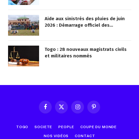
vies !
Aide aux sinistrés des pluies de juin
2026 : Démarrage officiel des
opérations à Kotokoli-zongo
Togo : 28 nouveaux magistrats civils
et militaires nommés
Facebook
X
Instagram
Pinterest
(Twitter)
TOGO
SOCIETE
PEOPLE
COUPE DU MONDE
NOS VIDÉOS
CONTACT