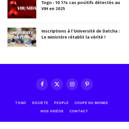
Togo : 10 174 cas positifs détectés au
VIH en 2025
Inscriptions à l’Université de Datcha :
Le ministère rétablit la vérité !
Facebook
X
Instagram
Pinterest
(Twitter)
TOGO
SOCIETE
PEOPLE
COUPE DU MONDE
NOS VIDÉOS
CONTACT