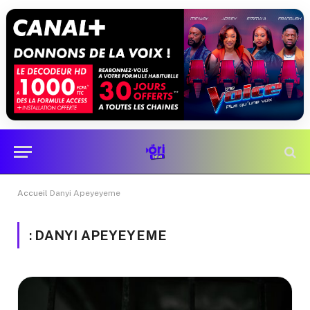
Accueil
Danyi Apeyeyeme
:
DANYI APEYEYEME