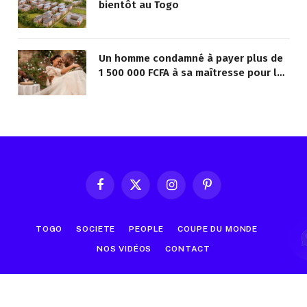
bientôt au Togo
Un homme condamné à payer plus de
1 500 000 FCFA à sa maîtresse pour lui
avoir promis de la marier
Facebook
X
Instagram
Pinterest
(Twitter)
TOGO
SOCIETE
PEOPLE
COUPE DU MONDE
NOS VIDÉOS
CONTACT